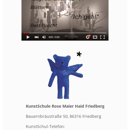
Kunst­Schu­le Rose Maier Haid Fried­berg
Bau­ern­bräu­stra­ße 50, 86316 Fried­berg
Kunst­Schul-Te­le­fon: