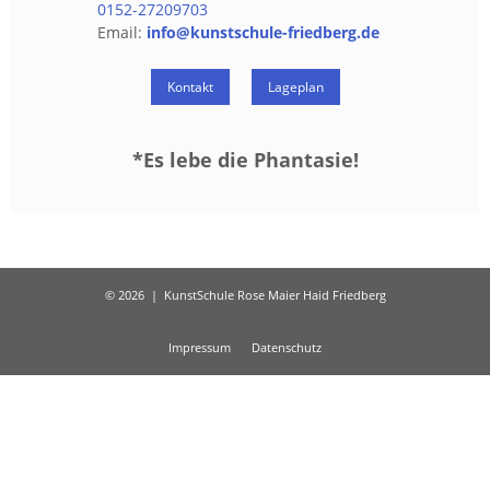
0152-27209703
Email:
info@​kunstschule-​friedberg.​de
Kon­takt
La­ge­plan
*Es lebe die Phan­ta­sie!
© 2026
|
KunstSchule Rose Maier Haid Friedberg
Impressum
Datenschutz