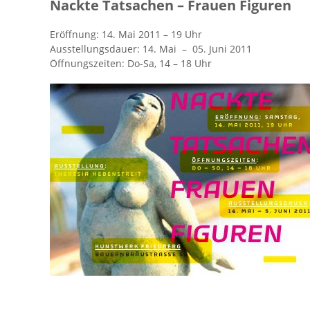
Nack­te Tat­sa­chen – Frau­en Fi­gu­ren
Er­öff­nung: 14. Mai 2011 – 19 Uhr
Aus­stel­lungs­dau­er: 14. Mai – 05. Juni 2011
Öff­nungs­zei­ten: Do-Sa, 14 – 18 Uhr