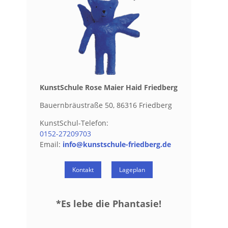
Kunst­Schu­le Rose Maier Haid Fried­berg
Bau­ern­bräu­stra­ße 50, 86316 Fried­berg
Kunst­Schul-Te­le­fon:
0152-27209703
Email:
info@​kunstschule-​friedberg.​de
Kon­takt
La­ge­plan
*Es lebe die Phan­ta­sie!