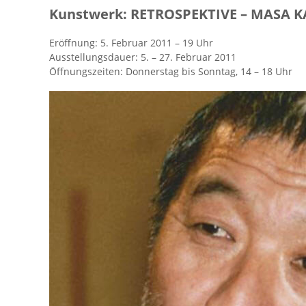
Kunst­werk: RE­TRO­SPEK­TI­VE – MASA K
Er­öff­nung: 5. Fe­bru­ar 2011 – 19 Uhr
Aus­stel­lungs­dau­er: 5. – 27. Fe­bru­ar 2011
Öff­nungs­zei­ten: Don­ners­tag bis Sonn­tag, 14 – 18 Uhr