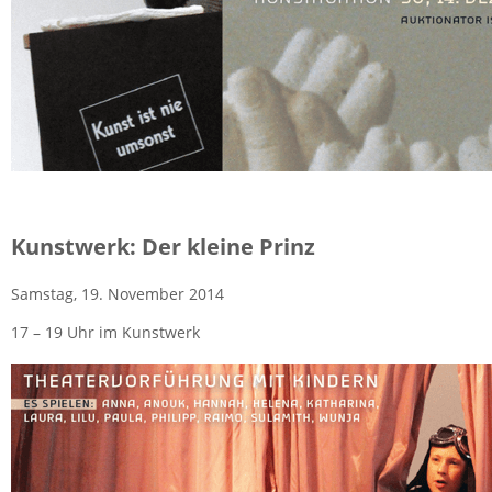
Kunst­werk: Der klei­ne Prinz
Sams­tag, 19. No­vem­ber 2014
17 – 19 Uhr im Kunst­werk