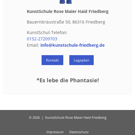
Kunst­Schu­le Rose Maier Haid Fried­berg
Bau­ern­bräu­stra­ße 50, 86316 Fried­berg
Kunst­Schul-Te­le­fon:
0152-27209703
Email:
info@​kunstschule-​friedberg.​de
Kon­takt
La­ge­plan
*Es lebe die Phan­ta­sie!
© 2026
|
KunstSchule Rose Maier Haid Friedberg
Impressum
Datenschutz