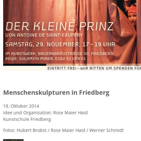
Men­schen­skulp­tu­ren in Fried­berg
18. Ok­to­ber 2014
Idee und Or­ga­ni­sa­ti­on: Rose Maier Haid
Kunst­schu­le Fried­berg
Fotos: Hu­bert Brobst / Rose Maier Haid / Wer­ner Schmidt