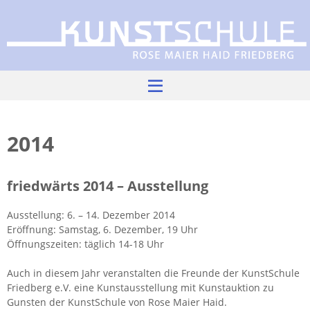
Skip
to
content
2014
fried­wärts 2014 – Aus­stel­lung
Aus­stel­lung: 6. – 14. De­zem­ber 2014
Er­öff­nung: Sams­tag, 6. De­zem­ber, 19 Uhr
ntermenü
nzeigen
Öff­nungs­zei­ten: täg­lich 14-18 Uhr
Auch in die­sem Jahr ver­an­stal­ten die Freun­de der Kunst­Schu­le
Fried­berg e.V. eine Kunst­aus­stel­lung mit Kunst­auk­ti­on zu
Guns­ten der Kunst­Schu­le von Rose Maier Haid.