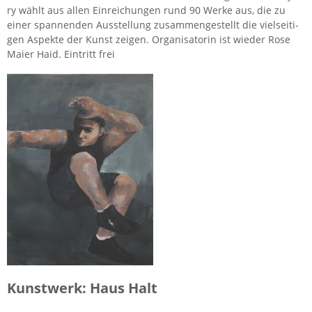
ry wählt aus allen Ein­rei­chun­gen rund 90 Werke aus, die zu
einer span­nen­den Aus­stel­lung zu­sam­men­ge­stellt die viel­sei­ti­
gen As­pek­te der Kunst zei­gen. Or­ga­ni­sa­to­rin ist wie­der Rose
Maier Haid. Ein­tritt frei
Kunst­werk: Haus Halt