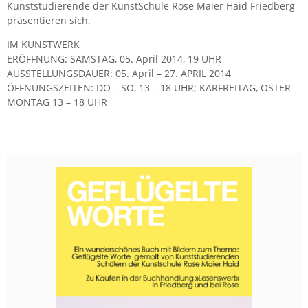
Kunst­stu­die­ren­de der Kunst­Schu­le Rose Maier Haid Fried­berg
prä­sen­tie­ren sich.
IM KUNST­WERK
ER­ÖFF­NUNG: SAMS­TAG, 05. April 2014, 19 UHR
AUS­STEL­LUNGS­DAU­ER: 05. April – 27. APRIL 2014
ÖFF­NUNGS­ZEI­TEN: DO – SO, 13 – 18 UHR; KAR­FREI­TAG, OS­TER­
MON­TAG 13 – 18 UHR