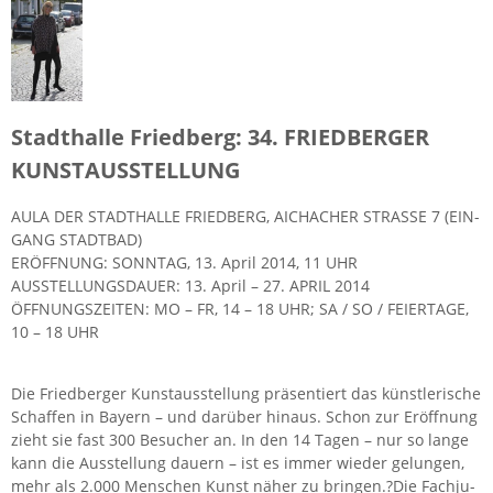
Stadt­hal­le Fried­berg: 34. FRIED­BER­GER
KUNST­AUS­STEL­LUNG
AULA DER STADT­HAL­LE FRIED­BERG, AICHA­CHER STRAS­SE 7 (EIN­
GANG STADT­BAD)
ER­ÖFF­NUNG: SONN­TAG, 13. April 2014, 11 UHR
AUS­STEL­LUNGS­DAU­ER: 13. April – 27. APRIL 2014
ÖFF­NUNGS­ZEI­TEN: MO – FR, 14 – 18 UHR; SA / SO / FEI­ER­TA­GE,
10 – 18 UHR
Die Fried­ber­ger Kunst­aus­stel­lung prä­sen­tiert das künst­le­ri­sche
Schaf­fen in Bay­ern – und dar­über hin­aus. Schon zur Er­öff­nung
zieht sie fast 300 Be­su­cher an. In den 14 Tagen – nur so lange
kann die Aus­stel­lung dau­ern – ist es immer wie­der ge­lun­gen,
mehr als 2.000 Men­schen Kunst näher zu brin­gen.?Die Fach­ju­