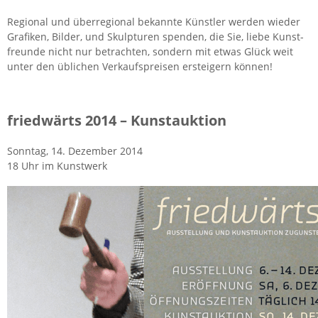
Re­gio­nal und über­re­gio­nal be­kann­te Künst­ler wer­den wie­der
Gra­fi­ken, Bil­der, und Skulp­tu­ren spen­den, die Sie, liebe Kunst­
freun­de nicht nur be­trach­ten, son­dern mit etwas Glück weit
unter den üb­li­chen Ver­kaufs­prei­sen er­stei­gern kön­nen!
fried­wärts 2014 – Kunst­auk­ti­on
Sonn­tag, 14. De­zem­ber 2014
18 Uhr im Kunst­werk