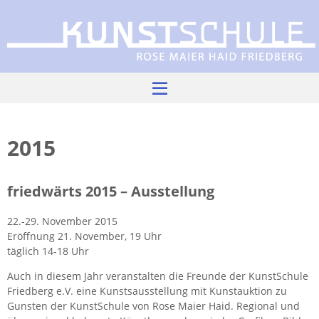
Skip
to
content
2015
fried­wärts 2015 – Aus­stel­lung
22.-29. No­vem­ber 2015
Er­öff­nung 21. No­vem­ber, 19 Uhr
ntermenü
nzeigen
täg­lich 14-18 Uhr
Auch in die­sem Jahr ver­an­stal­ten die Freun­de der Kunst­Schu­le
Fried­berg e.V. eine Kunst­saus­stel­lung mit Kunst­auk­ti­on zu
Guns­ten der Kunst­Schu­le von Rose Maier Haid. Re­gio­nal und