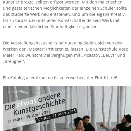
Künst­ler präg­te, soll­ten er­fasst wer­den. Mit den ma­le­ri­schen
und ge­stal­te­ri­schen Mög­lich­kei­ten der ein­zel­nen Schü­ler soll­te
das stu­dier­te Werk neu ent­ste­hen. Und um die ei­ge­ne Krea­ti­vi­
tät zu för­dern, konn­te jeder Kunst­schaf­fen­de sein Werk mit
einer klei­nen köst­li­chen Sinn­haf­tig­keit er­gän­zen.
Die Aus­stel­lungs­be­su­cher sind nun ein­ge­la­den, sich von den
Wer­ken der „Meis­ter” ir­ri­tie­ren zu las­sen. Die Kunst­schu­le Rose
Maier Haid wünscht viel Ver­gnü­gen mit „Pi­cas­so”, „Beuys” und
„Breu­ghel”.
Ein Ka­ta­log aller Ar­bei­ten ist zu er­wer­ben, der Ein­tritt frei!