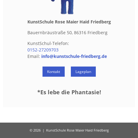
Kunst­Schu­le Rose Maier Haid Fried­berg
Bau­ern­bräu­stra­ße 50, 86316 Fried­berg
Kunst­Schul-Te­le­fon:
0152-27209703
Email:
info@​kunstschule-​friedberg.​de
Kon­takt
La­ge­plan
*Es lebe die Phan­ta­sie!
© 2026
|
KunstSchule Rose Maier Haid Friedberg