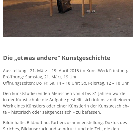
Die „etwas an­de­re“ Kunst­ge­schich­te
Aus­stel­lung: 21. März – 19. April 2015 im Kunst­Werk Fried­berg
Er­öff­nung: Sams­tag, 21. März, 19 Uhr
Öff­nungs­zei­ten: Do, Fr, Sa, 14 – 18 Uhr; So, Fei­er­tag, 12 – 18 Uhr
Den kunst­stu­die­ren­den Men­schen von 4 bis 81 Jah­ren wurde
in der Kunst­schu­le die Auf­ga­be ge­stellt, sich in­ten­siv mit einem
Werk eines Künst­lers oder einer Künst­le­rin der Kunst­ge­schich­
te – his­to­risch oder zeit­ge­nös­sisch – zu be­fas­sen.
Bild­in­hal­te, Bild­auf­bau, Far­ben­zu­sam­men­stel­lung, Duk­tus des
Stri­ches, Bild­aus­druck und -ein­druck und die Zeit, die den