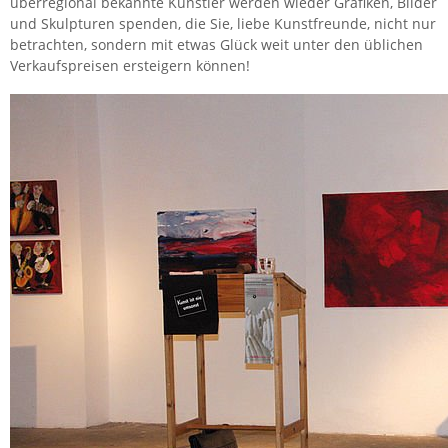
über­re­gio­nal be­kann­te Künst­ler wer­den wie­der Gra­fi­ken, Bil­der
und Skulp­tu­ren spen­den, die Sie, liebe Kunst­freun­de, nicht nur
be­trach­ten, son­dern mit etwas Glück weit unter den üb­li­chen
Ver­kaufs­prei­sen er­stei­gern kön­nen!